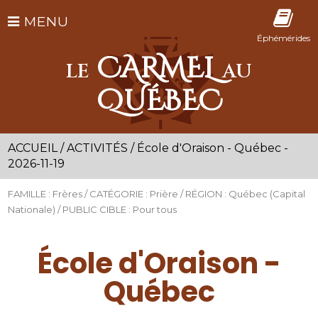
MENU
Éphémérides
CARMEL
LE
AU
QUÉBEC
ACCUEIL
/
ACTIVITÉS
/
École d'Oraison - Québec -
2026-11-19
FAMILLE : Frères / CATÉGORIE : Prière / RÉGION : Québec (Capital
Nationale) / PUBLIC CIBLE : Pour tous
École d'Oraison -
Québec