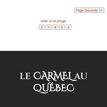
aller à la page
...
CARMEL
LE
AU
QUÉBEC