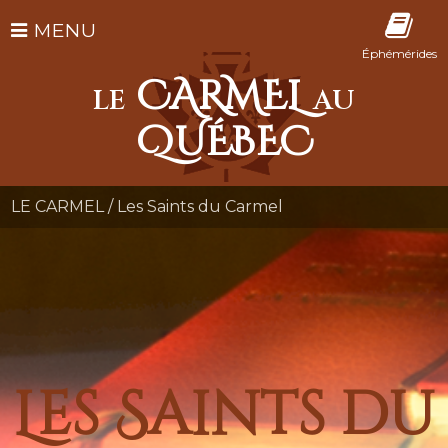
MENU
Éphémérides
CARMEL
LE
AU
QUÉBEC
LE CARMEL
/
Les Saints du Carmel
Les Saints du