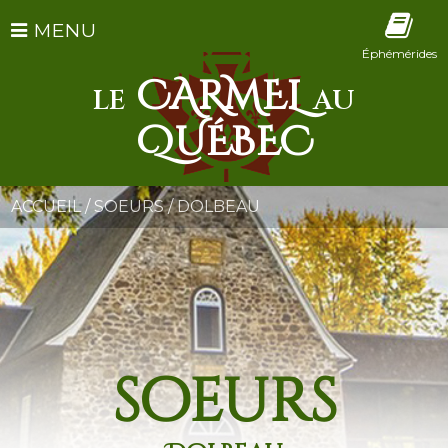
MENU
Éphémérides
CARMEL
LE
AU
QUÉBEC
ACCUEIL
/
SOEURS
/
DOLBEAU
soeurs