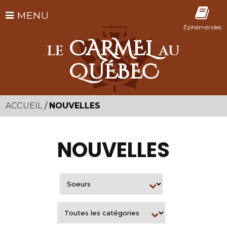
MENU
Éphémérides
CARMEL
LE
AU
QUÉBEC
ACCUEIL
/
NOUVELLES
NOUVELLES