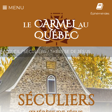
MENU
Éphémérides
CARMEL
LE
AU
QUÉBEC
ACCUEIL
/
SÉCULIERS
/
THÉRÈSE DE JÉSUS
séculiers