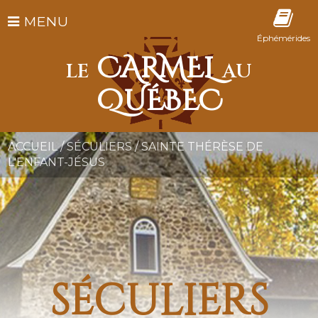
MENU
Éphémérides
CARMEL
LE
AU
QUÉBEC
ACCUEIL
/
SÉCULIERS
/
SAINTE THÉRÈSE DE
L'ENFANT-JÉSUS
séculiers