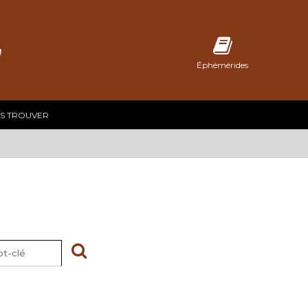
C
Éphémérides
S TROUVER