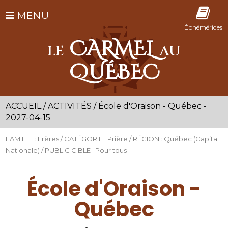
MENU
Éphémérides
CARMEL
LE
AU
QUÉBEC
ACCUEIL
/
ACTIVITÉS
/
École d'Oraison - Québec -
2027-04-15
FAMILLE : Frères / CATÉGORIE : Prière / RÉGION : Québec (Capital
Nationale) / PUBLIC CIBLE : Pour tous
École d'Oraison -
Québec