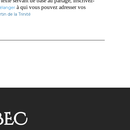
 texte servant de base au partage, inscrivez-
à qui vous pouvez adresser vos
élanger
rtin de la Trinité
BEC