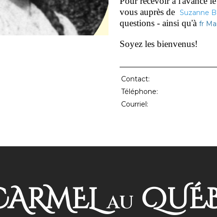
Pour recevoir à l'avance le
vous auprès de
Suzanne B
questions - ainsi qu'à
fr Ma
Soyez les bienvenus!
Contact:
Téléphone:
Courriel:
ARMEL
QUÉ
AU