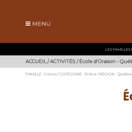
MENU
LES FAMILLES
ACCUEIL
/
ACTIVITÉS
/
École d'Oraison - Qué
FAMILLE : Frères / CATÉGORIE : Prière / RÉGION : Québec
É