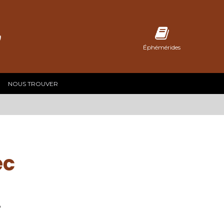
C
Éphémérides
NOUS TROUVER
ec
e