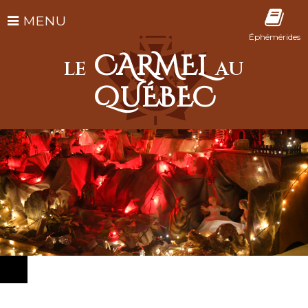
MENU
Éphémérides
CARMEL
LE
AU
QUÉBEC